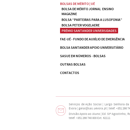
BOLSAS DE MÉRITO | UÉ
BOLSA DE MÉRITO JORNAL  ENSINO 
MAGAZINE
BOLSA “PARTEIRAS PARA A LUSOFONIA”
BOLSA PETER VOGELAERE
PRÉMIO SANTANDER UNIVERSIDADES
FAE-UÉ - FUNDO DE AUXÍLIO DE EMERGÊNCIA
BOLSA SANTANDER APOIO UNIVERSITÁRIO
SASUE EM NÚMEROS - BOLSAS
OUTRAS BOLSAS
CONTACTOS
Serviços de Ação Social | Largo Senhora da 
Évora | geral@sas.uevora.pt | telef. +351 266 7
Divisão Apoio ao Aluno | Ed. Stº Agostinho, 
telef. +351 266 740 800 Ext. 62111