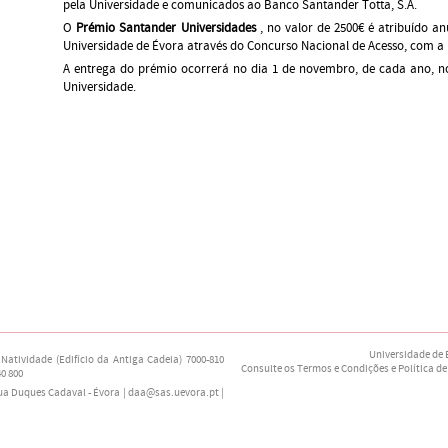
pela Universidade e comunicados ao Banco Santander Totta, S.A.
O
Prémio Santander Universidades
, no valor de 2500€ é atribuído a
Universidade de Évora através do Concurso Nacional de Acesso, com a
A entrega do prémio ocorrerá no dia 1 de novembro, de cada ano, n
Universidade.
Universidade de 
Natividade (Edifício da Antiga Cadeia) 7000-810
Consulte os Termos e Condições e Política de
40 800
Rua Duques Cadaval - Évora | daa@sas.uevora.pt |