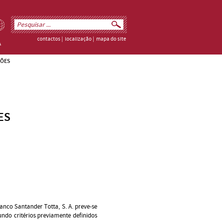
contactos
|
localização
|
mapa do site
ÕES
ES
anco Santander Totta, S. A. preve-se
ndo critérios previamente definidos