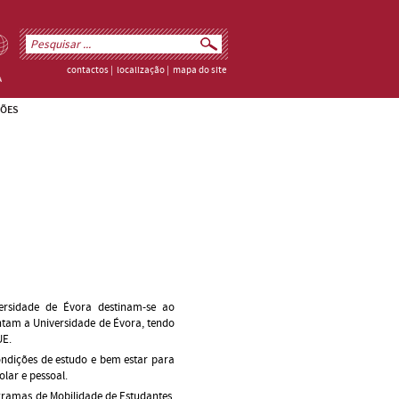
contactos
|
localização
|
mapa do site
ÕES
versidade de Évora destinam-se ao
ntam a Universidade de Évora, tendo
UE.
ondições de estudo e bem estar para
olar e pessoal.
ramas de Mobilidade de Estudantes,