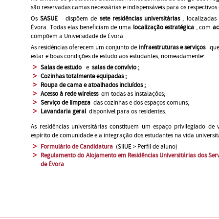
são reservadas camas necessárias e indispensáveis para os respectivos 
Os
SASUE
dispõem de
sete residências universitárias
, localizadas
Évora. Todas elas beneficiam de uma
localização estratégica
, com
ac
compõem a Universidade de Évora.
As residências oferecem um conjunto de
infraestruturas e serviços
que
estar e boas condições de estudo aos estudantes, nomeadamente:
Salas de estudo
e
salas de convívio
;
Cozinhas totalmente equipadas
;
Roupa de cama e atoalhados incluídos
;
Acesso à rede wireless
em todas as instalações;
Serviço de limpeza
das cozinhas e dos espaços comuns;
Lavandaria geral
disponível para os residentes.
As residências universitárias constituem um espaço privilegiado d
espírito de comunidade e a integração dos estudantes na vida universit
Formulário de Candidatura
(SIIUE > Perfil de aluno)
Regulamento do Alojamento em Residências Universitárias dos Serv
de Évora