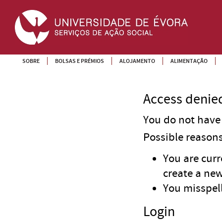
SOBRE
BOLSAS E PRÉMIOS
ALOJAMENTO
ALIMENTAÇÃO
Access denie
You do not have 
Possible reasons 
You are curr
create a new
You misspell
Login