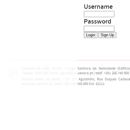
Username
Password
Serviços de Ação Social | Largo Senhora da Natividade (Edifíci
Cadeia) 7000-810 Évora | geral@sas.uevora.pt | telef. +351 266 740 800
Divisão Apoio ao Aluno | Ed. Stº Agostinho, Rua Duques Cadava
daa@sas.uevora.pt | telef. +351 266 740 800 Ext. 62111